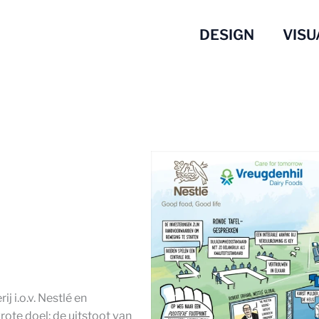
DESIGN
VISU
 i.o.v. Nestlé en
rote doel: de uitstoot van